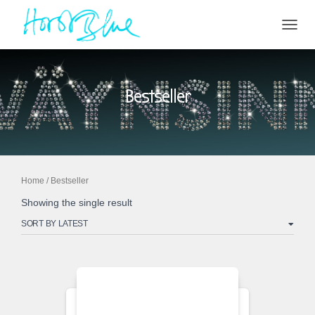
NAVIG
UMSC
Bestseller
Home
/ Bestseller
Showing the single result