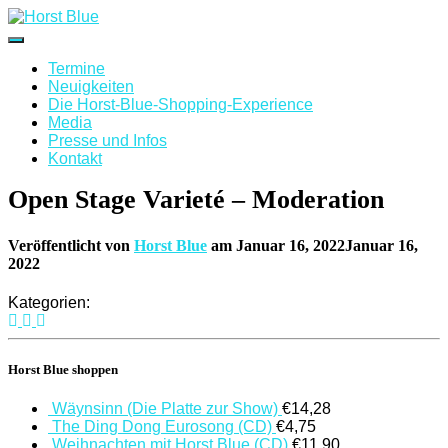
Navigation
umschalten
Termine
Neuigkeiten
Die Horst-Blue-Shopping-Experience
Media
Presse und Infos
Kontakt
Open Stage Varieté – Moderation
Veröffentlicht von
Horst Blue
am
Januar 16, 2022
Januar 16,
2022
Kategorien:
Horst Blue shoppen
Wäynsinn (Die Platte zur Show)
€
14,28
The Ding Dong Eurosong (CD)
€
4,75
Weihnachten mit Horst Blue (CD)
€
11,90