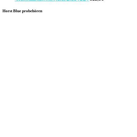
Horst Blue probehören
00:00
Available now on:
iTunes
Amazon