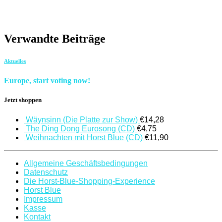
Spotify
Deezer
Verwandte Beiträge
Aktuelles
Europe, start voting now!
Jetzt shoppen
Wäynsinn (Die Platte zur Show)
€
14,28
The Ding Dong Eurosong (CD)
€
4,75
Weihnachten mit Horst Blue (CD)
€
11,90
Allgemeine Geschäftsbedingungen
Datenschutz
Die Horst-Blue-Shopping-Experience
Horst Blue
Impressum
Kasse
Kontakt