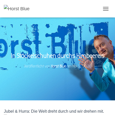
N
A
V
I
G
A
T
I
O
In Stöckelschuhen durchs Himbeereis
N
U
Veröffentlicht von
Horst Blue
am
Mai 31, 2026
M
S
C
H
A
L
T
E
N
Jubel & Hurra: Die Welt dreht durch und wir drehen mit.