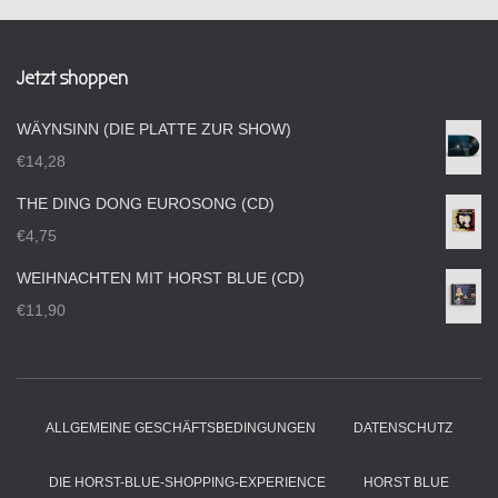
Jetzt shoppen
WÄYNSINN (DIE PLATTE ZUR SHOW)
€
14,28
THE DING DONG EUROSONG (CD)
€
4,75
WEIHNACHTEN MIT HORST BLUE (CD)
€
11,90
ALLGEMEINE GESCHÄFTSBEDINGUNGEN
DATENSCHUTZ
DIE HORST-BLUE-SHOPPING-EXPERIENCE
HORST BLUE