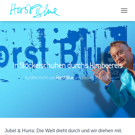
N
A
V
I
G
A
T
I
O
In Stöckelschuhen durchs Himbeereis
N
U
Veröffentlicht von
Horst Blue
am
Januar 19, 2026
M
S
C
H
A
L
T
E
N
Jubel & Hurra: Die Welt dreht durch und wir drehen mit.