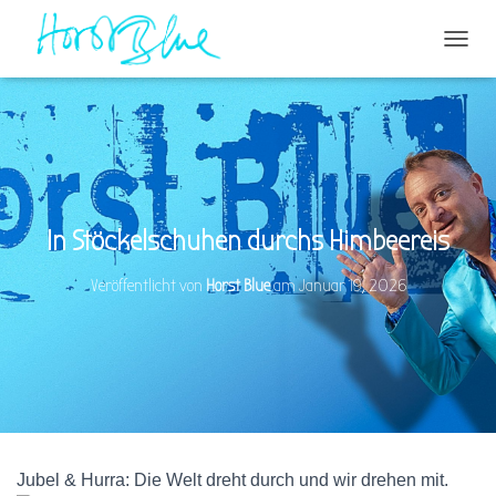
N
A
V
I
G
A
T
I
O
In Stöckelschuhen durchs Himbeereis
N
U
Veröffentlicht von
Horst Blue
am
Januar 19, 2026
M
S
C
H
A
L
T
E
N
Jubel & Hurra: Die Welt dreht durch und wir drehen mit.