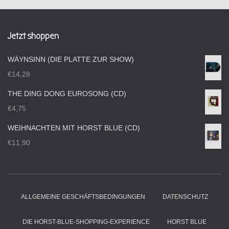
Jetzt shoppen
WÄYNSINN (DIE PLATTE ZUR SHOW)
€
14,28
THE DING DONG EUROSONG (CD)
€
4,75
WEIHNACHTEN MIT HORST BLUE (CD)
€
11,90
ALLGEMEINE GESCHÄFTSBEDINGUNGEN
DATENSCHUTZ
DIE HORST-BLUE-SHOPPING-EXPERIENCE
HORST BLUE