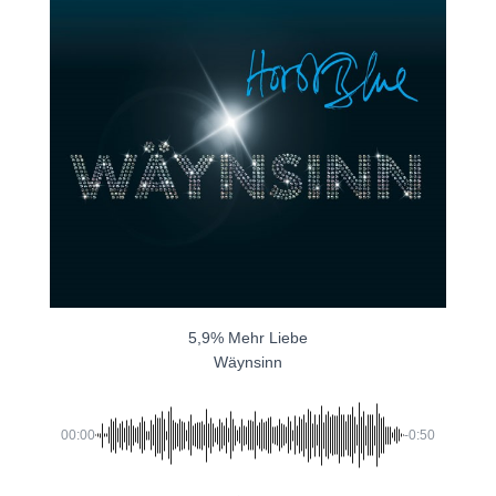
5,9% Mehr Liebe
Wäynsinn
00:00
-0:50