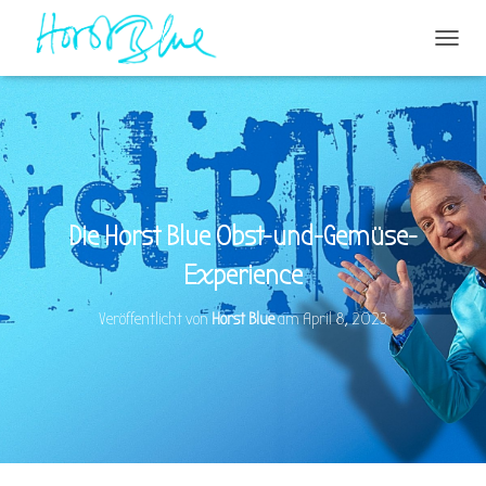
N
A
V
I
G
A
T
I
O
Die Horst Blue Obst-und-Gemüse-
N
U
Experience
M
S
Veröffentlicht von
Horst Blue
am
April 8, 2023
C
H
A
L
T
E
N