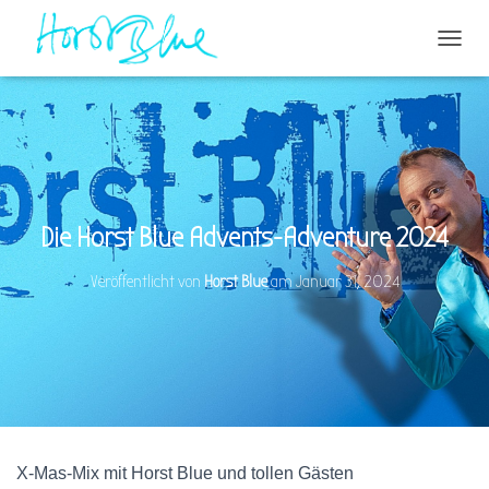
N
A
V
I
G
A
T
I
O
Die Horst Blue Advents-Adventure 2024
N
U
Veröffentlicht von
Horst Blue
am
Januar 31, 2024
M
S
C
H
A
L
T
E
N
X-Mas-Mix mit Horst Blue und tollen Gästen